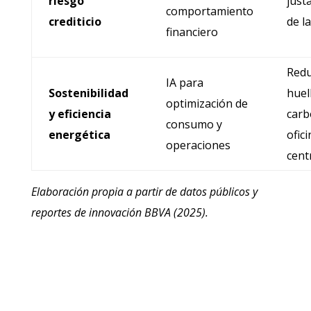
riesgo
just
comportamiento
crediticio
de l
financiero
Redu
IA para
Sostenibilidad
huel
optimización de
y eficiencia
carb
consumo y
energética
ofici
operaciones
cent
Elaboración propia a partir de datos públicos y
reportes de innovación BBVA (2025).