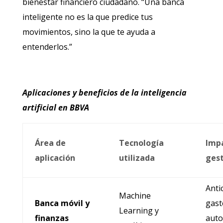
bienestar financiero ciudadano. “Una banca
inteligente no es la que predice tus
movimientos, sino la que te ayuda a
entenderlos.”
Aplicaciones y beneficios de la inteligencia
artificial en BBVA
Área de
Tecnología
Impa
aplicación
utilizada
ges
Anti
Machine
Banca móvil y
gast
Learning y
finanzas
auto