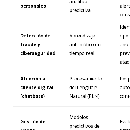
analítica
personales
aler
predictiva
con
Iden
Detección de
Aprendizaje
oper
fraude y
automático en
anóm
ciberseguridad
tiempo real
prev
ataq
Atención al
Procesamiento
Resp
cliente digital
del Lenguaje
auto
(chatbots)
Natural (PLN)
cont
Modelos
Gestión de
Eval
predictivos de